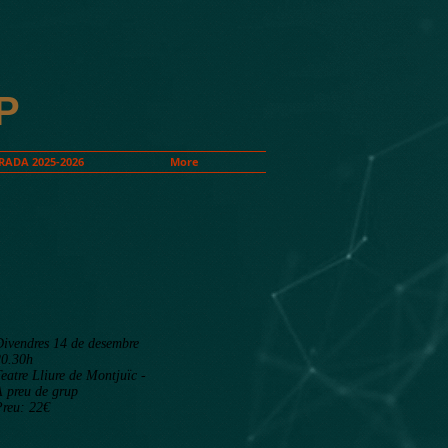
P
ADA 2025-2026
More
Divendres 14 de desembre
20.30h
eatre Lliure de Montjuïc -
A preu de grup
Preu: 22€