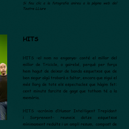
Si feu clic a la fotografia anireu a la pàgina web del
Teatre LLiure
HITS
HITS –el nom no enganya– conté el millor del
millor de Tricicle, o gairebé, perquè per força
hem hagut de deixar de banda esquetxos que de
ben segur algú trobarà a faltar, encara que sigui el
més llarg de tots els espectacles que hàgim fet:
cent minuts farcits de gags que tothom té a la
memòria.
HITS –acrònim d’Humor Intel·ligent Trepidant
i Sorprenent– reuneix dotze esquetxos
mínimament reduïts i un ampli resum, compost de