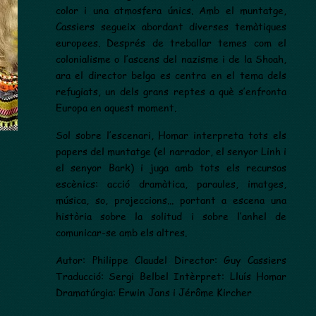
color i una atmosfera únics. Amb el muntatge,
Cassiers segueix abordant diverses temàtiques
europees. Després de treballar temes com el
colonialisme o l’ascens del nazisme i de la Shoah,
ara el director belga es centra en el tema dels
refugiats, un dels grans reptes a què s’enfronta
Europa en aquest moment.
Sol sobre l’escenari, Homar interpreta tots els
papers del muntatge (el narrador, el senyor Linh i
el senyor Bark) i juga amb tots els recursos
escènics: acció dramàtica, paraules, imatges,
música, so, projeccions... portant a escena una
història sobre la solitud i sobre l’anhel de
comunicar-se amb els altres.
Autor: Philippe Claudel Director: Guy Cassiers
Traducció: Sergi Belbel Intèrpret: Lluís Homar
Dramatúrgia: Erwin Jans i Jérôme Kircher