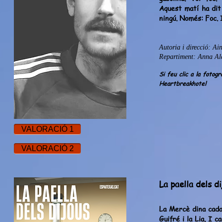
Aquest matí ha dit
ningú. Només: Foc. 
Autoria i direcció: Ai
Repartiment: Anna Al
Si feu clic a la fotog
Heartbreakhotel
VALORACIÓ 1
VALORACIÓ 2
La paella dels d
La Mercè dina cada 
Guifré i la Lia. I c