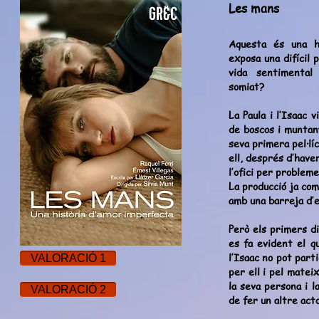
Les mans
Aquesta és una h
exposa una difícil 
vida sentimental
somiat?
La Paula i l’Isaac 
de boscos i muntany
seva primera pel·lí
ell, després d’hav
l’ofici per problem
La producció ja com
amb una barreja d’e
Però els primers di
es fa evident el qu
l’Isaac no pot partic
VALORACIÓ 1
per ell i pel matei
la seva persona i la
VALORACIÓ 2
de fer un altre acto