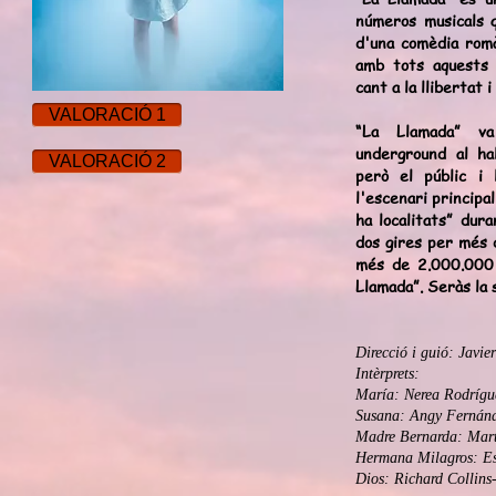
números musicals 
d'una comèdia romà
amb tots aquests
cant a la llibertat 
VALORACIÓ 1
“La Llamada” v
underground al ha
VALORACIÓ 2
però el públic i 
l'escenari principal
ha localitats” du
dos gires per més 
més de 2.000.000 
Llamada”. Seràs la
Direcció i guió: Javie
Intèrprets:
María: Nerea Rodrígu
Susana: Angy Fernán
Madre Bernarda: Mart
Hermana Milagros: Es
Dios: Richard Collin