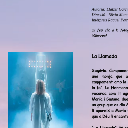
Autoria: Llàtzer Garc
Direcció: Sílvia Munt
Intèrprets Raquel Ferr
Si feu clic a la foto
Villarroel
La Llamada
S
egòvia. Campamen
una monja que ac
campament amb la s
la fe”. La Hermana
recorda com li ag
María i Susana, du
un grup que es diu 
li apareix a María 
que a Déu li encan
“La Llamada” és u