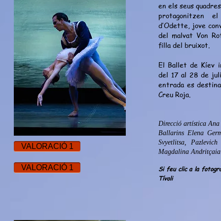
en els seus quadres 
protagonitzen el
d’Odette, jove con
del malvat Von Rot
filla del bruixot.
El Ballet de Kíev 
del 17 al 28 de jul
entrada es destina
Creu Roja.
Direcció artística Ana
Ballarins Elena Ger
Svyetlitsa, Pazlevich
VALORACIÓ 1
Magdalina Andritçaia
VALORACIÓ 1
Si feu clic a la fotog
Tívoli