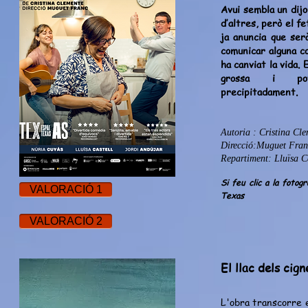
Avui sembla un dijo
d’altres, però el fe
ja anuncia que serà
comunicar alguna co
ha canviat la vida.
grossa i pot
precipitadament.
Autoria : Cristina Cl
Direcció:Muguet Fran
Repartiment: Lluïsa C
Si feu clic a la fotog
VALORACIÓ 1
Texas
VALORACIÓ 2
El llac dels cign
L'obra transcorre e