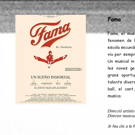
Fama
Fama, el musi
fenomen de l
escola secund
viu per sempr
Un musical in
les noves ge
grans oport
talents diver
ball, el cant
musica
Direcció artíst
Director musica
Si feu clic a la