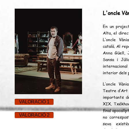
L'oncle Và
En un projec
Alta, el dire
L’oncle Vàn
català. Al re
Anna Güell, 
Sansa i Júli
internacional 
interior dels 
L’oncle Vàni
Teatre d’Art 
importants de
VALORACIÓ 1
XIX. Txékhov
final apocalípt
VALORACIÓ 2
no correspos
seva exist