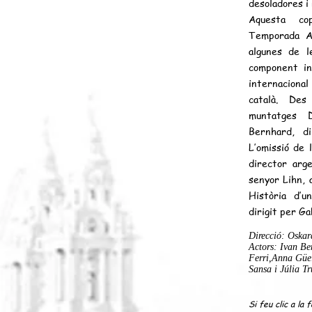
desoladores i 
Aquesta cop
Temporada Al
algunes de l
component in
internacional
català. Des
muntatges D
Bernhard, di
L’omissió de 
director arge
senyor Lihn, 
Història d’u
dirigit per Ga
Direcció:
Oskar
Actors: Ivan B
Ferri,Anna Güel
Sansa i Júlia Tr
Si feu clic a la