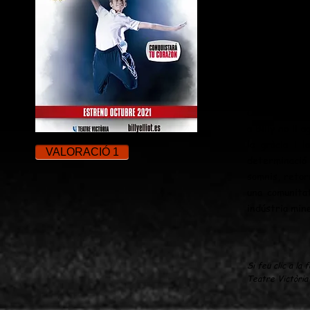
Victoria de
Londres, quat
El musical nar
en una ciutat
homes practiq
Cap d’ells bal
se a la Royal 
Criat per un 
a Billy no li 
la gràcia i l
VALORACIÓ 1
determinació 
somnis, retorn
una comunitat
indústria mine
Si feu clic a la 
Teatre Victòria