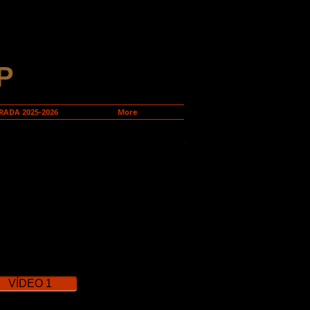
P
ADA 2025-2026
More
ndres 14 de setembre
30 h
tre Goya
u: 23€
VÍDEO 1