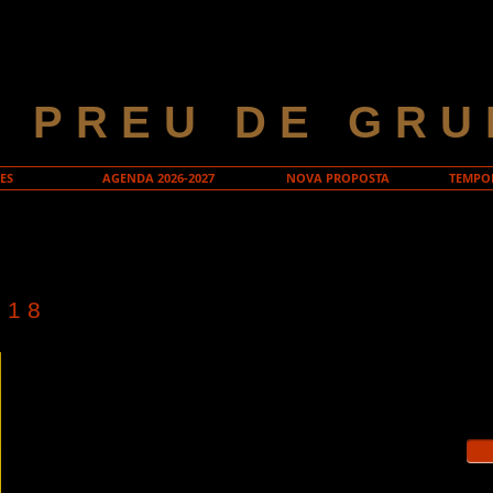
A PREU DE GRU
ES
AGENDA 2026-2027
NOVA PROPOSTA
TEMPOR
018
Dive
SHIRLEY VALENTINE
20,
Tea
Pre
La Shirley és una mestressa de casa de Liverpool
que té una relació rutinària amb el seu marit i dos
fills que ja han marxat de casa. Un dia, una amiga li