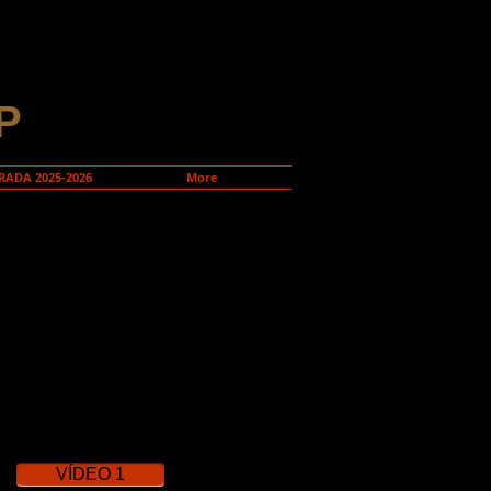
P
ADA 2025-2026
More
Divendres 15 de desembre
20,30 h
Teatre Victòria
Preu: 50€
VÍDEO 1