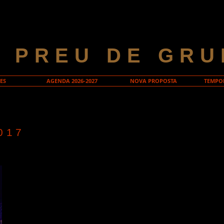
A PREU DE GRU
ES
AGENDA 2026-2027
NOVA PROPOSTA
TEMPOR
017
CABARET
La història transcorre en els darrers anys de la
República de Weimar, en un Berlín decadent i
assotat per la crisi del 29. Una ciutat que es