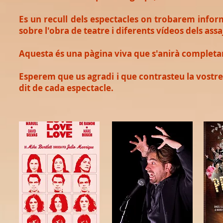
Es un recull dels espectacles on trobarem informa
sobre l'obra de teatre i diferents vídeos dels ass
Aquesta és una pàgina viva que s'anirà completa
Esperem que us agradi i que contrasteu la vostre 
dit de cada espectacle.