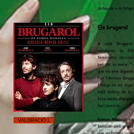
Si feu clic a la fotog
Els brugarol
A cals Brugarol 
catalana- la fill
feminista, decide
pel de la mare. “
que no ens diguem 
Per l’Antoni Bruga
filla ja no es dig
més solera de la 
tota mena d’argúci
faci enrere.
Ramon Madaula esc
VALORACIÓ 1
familiar amb grans 
que enfronta cara