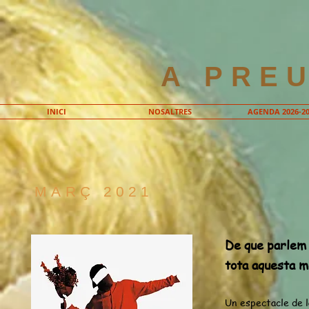
A PRE
INICI
NOSALTRES
AGENDA 2026-20
MARÇ 2021
De que parlem
tota aquesta 
Un espectacle de l