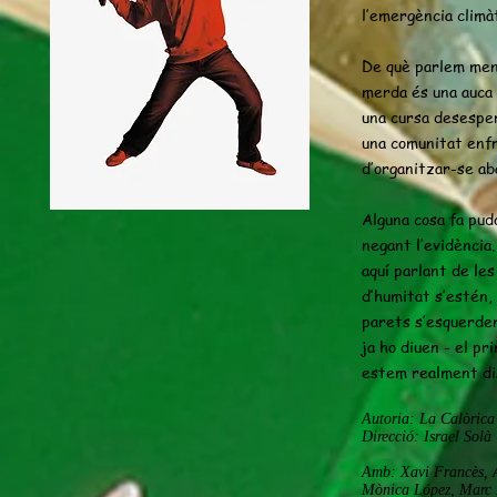
l’emergència climà
De què parlem men
merda és una auca 
una cursa desesper
una comunitat enfr
d’organitzar-se aban
Alguna cosa fa pud
negant l’evidència
aquí parlant de les
d’humitat s’estén,
parets s’esquerden
ja ho diuen - el pr
estem realment dis
Autoria: La Calòrica
Direcció: Israel Solà
Amb: Xavi Francès, A
Mònica López, Marc R